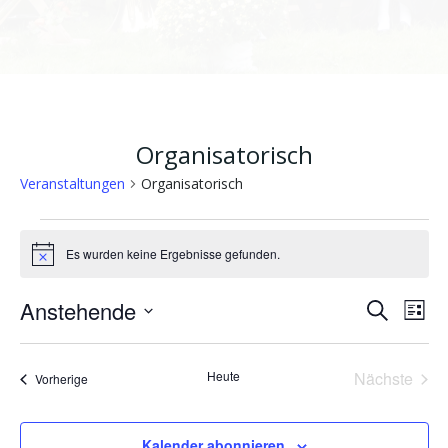
Organisatorisch
Veranstaltungen
Organisatorisch
Veranstaltungen
Es wurden keine Ergebnisse gefunden.
Hinweis
V
V
Anstehende
Suche
Liste
Datum
e
e
wählen.
Heute
Nächste
Veranstaltungen
Vorherige
r
r
Veransta
a
a
Kalender abonnieren